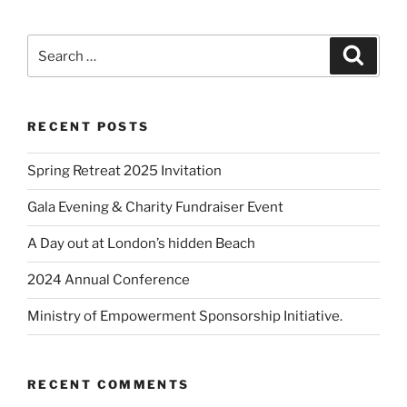
RECENT POSTS
Spring Retreat 2025 Invitation
Gala Evening & Charity Fundraiser Event
A Day out at London’s hidden Beach
2024 Annual Conference
Ministry of Empowerment Sponsorship Initiative.
RECENT COMMENTS