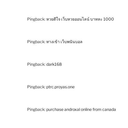
Pingback:
หวยดีใจ เว็บหวยออนไลน์ บาทละ 1000
Pingback:
ทางเข้า เว็บพนันบอล
Pingback:
dark168
Pingback:
ptrc.proyas.one
Pingback:
purchase androxal online from canada