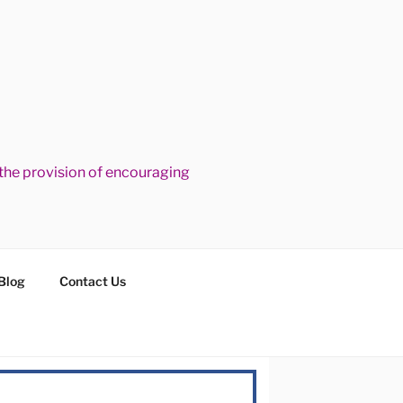
he provision of encouraging
Blog
Contact Us