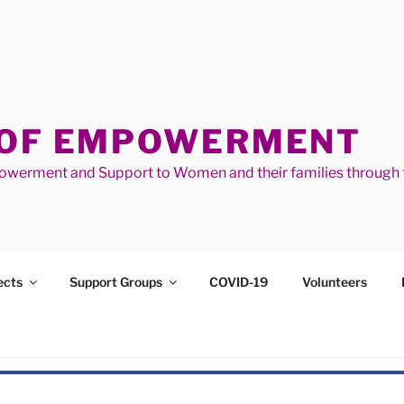
 OF EMPOWERMENT
werment and Support to Women and their families through t
ects
Support Groups
COVID-19
Volunteers