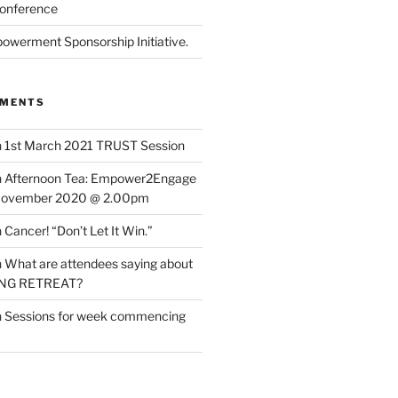
onference
powerment Sponsorship Initiative.
MMENTS
n
1st March 2021 TRUST Session
n
Afternoon Tea: Empower2Engage
November 2020 @ 2.00pm
n
Cancer! “Don’t Let It Win.”
n
What are attendees saying about
ING RETREAT?
n
Sessions for week commencing