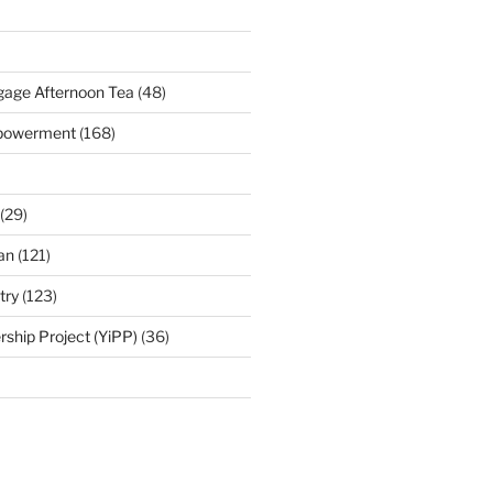
age Afternoon Tea
(48)
mpowerment
(168)
(29)
an
(121)
try
(123)
rship Project (YiPP)
(36)