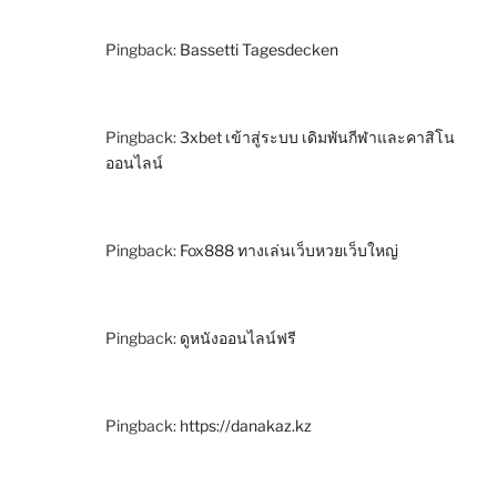
Pingback:
Bassetti Tagesdecken
Pingback:
3xbet เข้าสู่ระบบ เดิมพันกีฬาและคาสิโน
ออนไลน์
Pingback:
Fox888 ทางเล่นเว็บหวยเว็บใหญ่
Pingback:
ดูหนังออนไลน์ฟรี
Pingback:
https://danakaz.kz