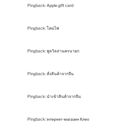
Pingback:
Apple gift card
Pingback:
โคมไฟ
Pingback:
พูลวิลล่านครนายก
Pingback:
สั่งสินค้าจากจีน
Pingback:
นำเข้าสินค้าจากจีน
Pingback:
інтернет-магазин Клео