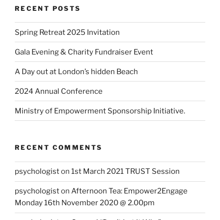
RECENT POSTS
Spring Retreat 2025 Invitation
Gala Evening & Charity Fundraiser Event
A Day out at London’s hidden Beach
2024 Annual Conference
Ministry of Empowerment Sponsorship Initiative.
RECENT COMMENTS
psychologist
on
1st March 2021 TRUST Session
psychologist
on
Afternoon Tea: Empower2Engage
Monday 16th November 2020 @ 2.00pm