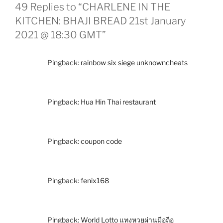
49 Replies to “CHARLENE IN THE
KITCHEN: BHAJI BREAD 21st January
2021 @ 18:30 GMT”
Pingback:
rainbow six siege unknowncheats
Pingback:
Hua Hin Thai restaurant
Pingback:
coupon code
Pingback:
fenix168
Pingback:
World Lotto แทงหวยผ่านมือถือ