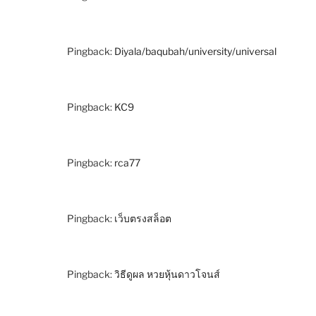
Pingback:
Diyala/baqubah/university/universal
Pingback:
KC9
Pingback:
rca77
Pingback:
เว็บตรงสล็อต
Pingback:
วิธีดูผล หวยหุ้นดาวโจนส์