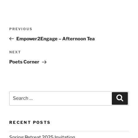
PREVIOUS
Empower2Engage – Afternoon Tea
NEXT
Poets Corner
RECENT POSTS
Spring Retreat 2025 Invitation