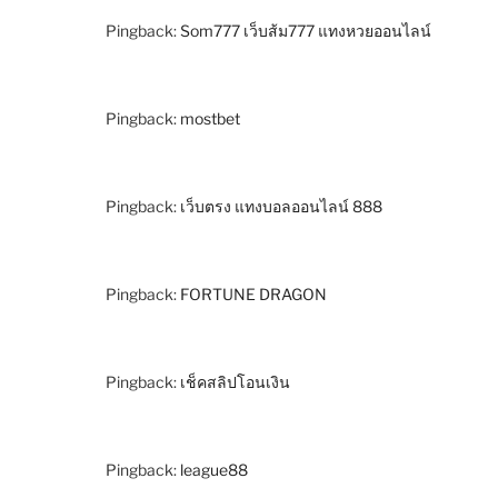
Pingback:
Som777 เว็บส้ม777 แทงหวยออนไลน์
Pingback:
mostbet
Pingback:
เว็บตรง แทงบอลออนไลน์ 888
Pingback:
FORTUNE DRAGON
Pingback:
เช็คสลิปโอนเงิน
Pingback:
league88