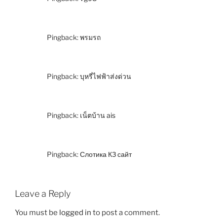
Pingback:
พรมรถ
Pingback:
บุหรี่ไฟฟ้าส่งด่วน
Pingback:
เน็ตบ้าน ais
Pingback:
Слотика КЗ сайт
Leave a Reply
You must be
logged in
to post a comment.