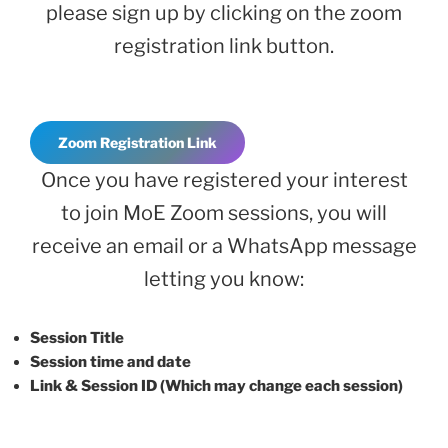
please sign up by clicking on the zoom
registration link button.
Zoom Registration Link
Once you have registered your interest
to join MoE Zoom sessions, you will
receive an email or a WhatsApp message
letting you know:
Session Title
Session time and date
Link & Session ID (Which may change each session)