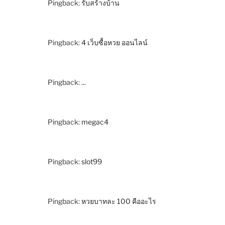
Pingback:
รับสร้างบ้าน
Pingback:
4 เว็บซื้อหวย ออนไลน์
Pingback:
...
Pingback:
megac4
Pingback:
slot99
Pingback:
หวยบาทละ 100 คืออะไร