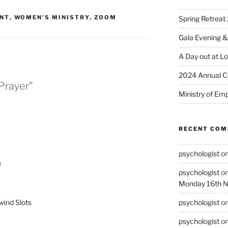
NT
,
WOMEN'S MINISTRY
,
ZOOM
Spring Retreat 
Gala Evening &
A Day out at L
2024 Annual C
Prayer”
Ministry of Em
RECENT CO
psychologist
o
e
psychologist
o
Monday 16th 
wind Slots
psychologist
o
psychologist
o