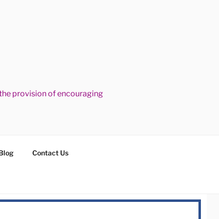
he provision of encouraging
Blog
Contact Us