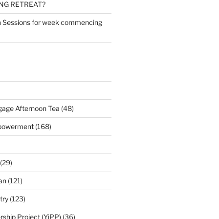
ING RETREAT?
n
Sessions for week commencing
age Afternoon Tea
(48)
mpowerment
(168)
(29)
an
(121)
try
(123)
rship Project (YiPP)
(36)