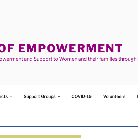
 OF EMPOWERMENT
werment and Support to Women and their families through t
ects
Support Groups
COVID-19
Volunteers