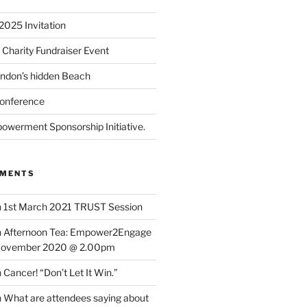
2025 Invitation
 Charity Fundraiser Event
ondon’s hidden Beach
onference
powerment Sponsorship Initiative.
MMENTS
n
1st March 2021 TRUST Session
n
Afternoon Tea: Empower2Engage
November 2020 @ 2.00pm
n
Cancer! “Don’t Let It Win.”
n
What are attendees saying about