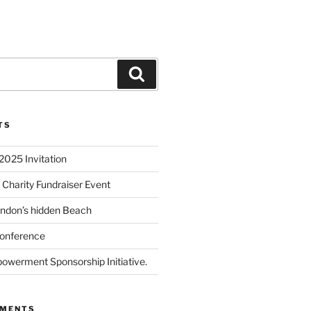
TS
2025 Invitation
 Charity Fundraiser Event
ondon’s hidden Beach
onference
powerment Sponsorship Initiative.
MMENTS