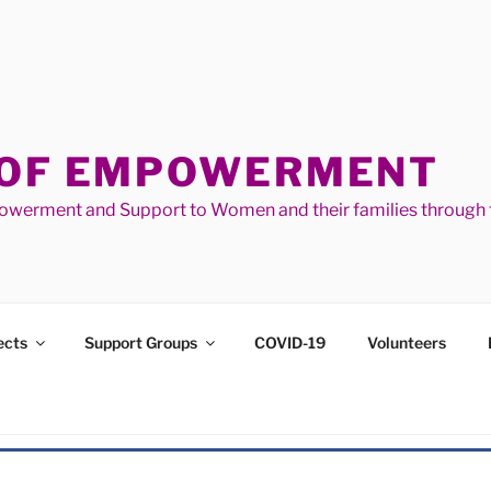
 OF EMPOWERMENT
werment and Support to Women and their families through t
ects
Support Groups
COVID-19
Volunteers