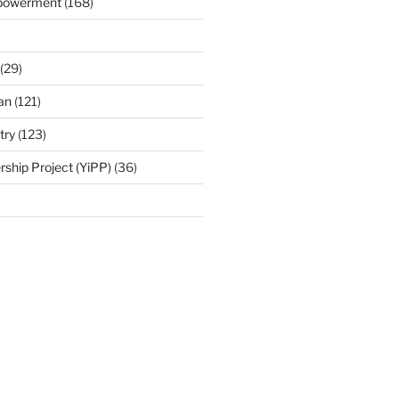
mpowerment
(168)
(29)
an
(121)
try
(123)
rship Project (YiPP)
(36)