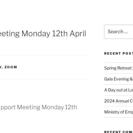
ting Monday 12th April
RECENT POS
Y
,
ZOOM
Spring Retreat 
Gala Evening &
A Day out at L
2024 Annual C
upport Meeting Monday 12th
Ministry of Em
RECENT CO