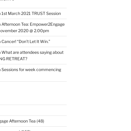
n
1st March 2021 TRUST Session
n
Afternoon Tea: Empower2Engage
November 2020 @ 2.00pm
n
Cancer! “Don’t Let It Win.”
n
What are attendees saying about
ING RETREAT?
n
Sessions for week commencing
age Afternoon Tea
(48)