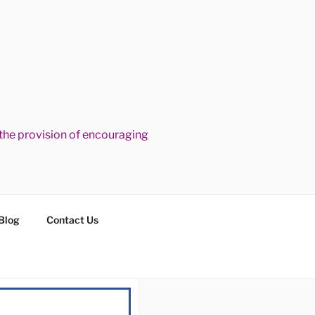
he provision of encouraging
Blog
Contact Us